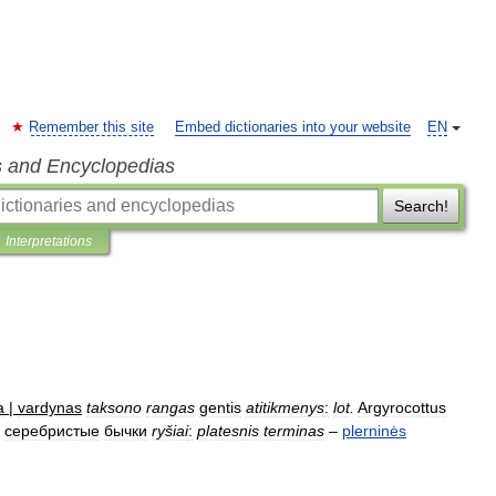
Remember this site
Embed dictionaries into your website
EN
s and Encyclopedias
Search!
Interpretations
a
|
vardynas
taksono
rangas
gentis
atitikmenys
:
lot
.
Argyrocottus
;
серебристые
бычки
ryšiai
:
platesnis
terminas
–
plerninės