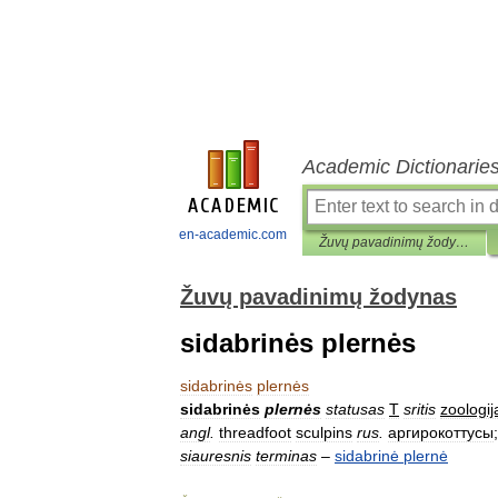
Academic Dictionarie
en-academic.com
Žuvų pavadinimų žodynas
Žuvų pavadinimų žodynas
sidabrinės plernės
sidabrinės
plernės
sidabrinės
plernės
statusas
T
sritis
zoologij
angl
.
threadfoot
sculpins
rus
.
аргирокоттусы
siauresnis
terminas
–
sidabrinė
plernė