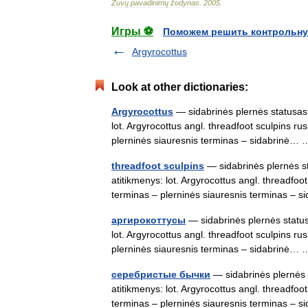
Žuvų
pavadinimų
žodynas
.
2005
.
Игры ⚽
Поможем решить контрольну
Argyrocottus
Look at other dictionaries:
Argyrocottus
— sidabrinės plernės statusas T
lot. Argyrocottus angl. threadfoot sculpins r
plerninės siauresnis terminas – sidabrinė
threadfoot sculpins
— sidabrinės plernės st
atitikmenys: lot. Argyrocottus angl. threadfo
terminas – plerninės siauresnis terminas –
аргирокоттусы
— sidabrinės plernės statusa
lot. Argyrocottus angl. threadfoot sculpins r
plerninės siauresnis terminas – sidabrinė
серебристые бычки
— sidabrinės plernės s
atitikmenys: lot. Argyrocottus angl. threadfo
terminas – plerninės siauresnis terminas –