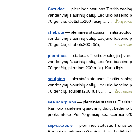
Cottidae
— plerninės statusas T sritis zoolog
vandenynų šiaurinių dalių, Ledjūrio baseino pr
70 genčių, Cottidae200 rūšių.… …
Žuvų pavad
chabots
— plerninės statusas T sritis zoolog
vandenynų šiaurinių dalių, Ledjūrio baseino pr
70 genčių, chabots200 rūšių.… …
Žuvų pavad
plerninės
— statusas T sritis zoologija | var
vandenynų šiaurinių dalių, Ledjūrio baseino pr
70 genčių, plerninės200 rūšių. Kūno ilgis
sculpins
— plerninės statusas T sritis zoolo
vandenynų šiaurinių dalių, Ledjūrio baseino pr
70 genčių, sculpins200 rūšių.… …
Žuvų pavad
sea scorpions
— plerninės statusas T sritis 
Ramiojo vandenynų šiaurinių dalių, Ledjūrio b
priekrantėse. Per 70 genčių, sea scorpio
керчаковые
— plerninės statusas T sritis zo
Ramiojo vandenynų šiaurinių dalių, Ledjūrio b