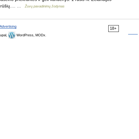
00 rūšių.… …
Žuvų pavadinimų žodynas
Advertising
18+
upal,
WordPress, MODx.