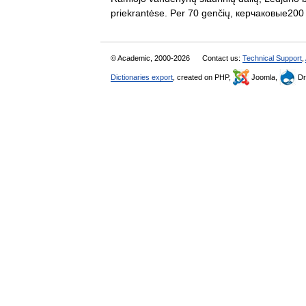
priekrantėse. Per 70 genčių, керчаковые2
© Academic, 2000-2026
Contact us:
Technical Support
,
Dictionaries export
, created on PHP,
Joomla,
Dr